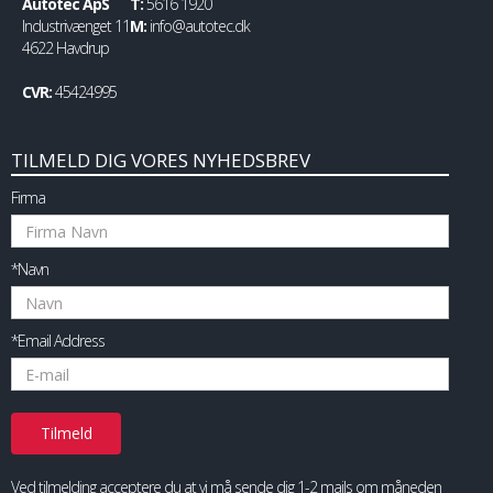
Autotec ApS
T:
5616 1920
Industrivænget 11
M:
info@autotec.dk
4622 Havdrup
CVR:
45424995
TILMELD DIG VORES NYHEDSBREV
Firma
*Navn
*Email Address
Ved tilmelding acceptere du at vi må sende dig 1-2 mails om måneden