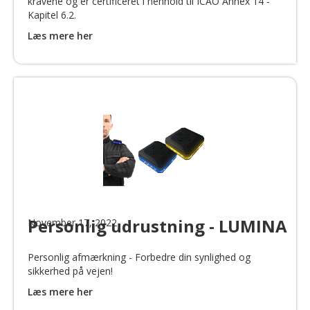
kravene og er certificeret i henhold til ICAO Annex 14 -
Kapitel 6.2.
Læs mere her
Personlig udrustning - LUMINA
November 17, 2022
Personlig afmærkning - Forbedre din synlighed og
sikkerhed på vejen!
Læs mere her