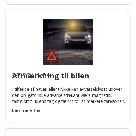
Afmærkning til bilen
November 14, 2022
I tilfælde af havari eller ulykke kan advarselslyset udover
den obligatoriske advarselstrekant være magnetisk
fastgjort til bilens tag og tændt for at markere farezonen.
Læs mere her