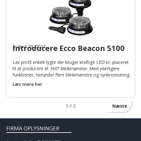
Introducere Ecco Beacon 5100
August 29, 2022
Lav profil enkelt lygte der bruger kraftige LED'er, placeret
til at producere et 360° blinkmønster. Med yderligere
funktioner, herunder flere blinkmønstre og synkronisering.
Læs mere her
1
/
2
Næste
FIRMA OPLYSNINGER