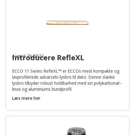
Introducere RefleXL
August 29, 2022
ECCO 11 Series RefleXL™ er ECCOs mest kompakte og
lavprofilerede advarsels-lysbro til dato. Denne slanke
lysbro tilbyder robust holdbarhed med sin polykarbonat-
linse og aluminiums bundprofil.
Læs mere her