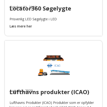
Locator360 Søgelygte
October 31, 2023
Prisvenlig LED Søgelygte i LED
Læs mere her
Lufthavns produkter (ICAO)
August 8, 2023
Lufthavns Produkter (ICAO) Produkter som er opfylder