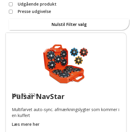
Udgående produkt
Presse udgivelse
Nulstil Filter valg
Pulsar NavStar
May 30, 2024
Multifarvet auto-sync. afmærkningslygter som kommer i
en kuffert
Læs mere her