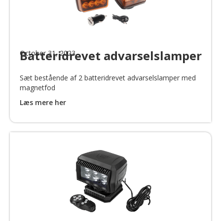
Batteridrevet advarselslamper
October 31, 2023
Sæt bestående af 2 batteridrevet advarselslamper med
magnetfod
Læs mere her