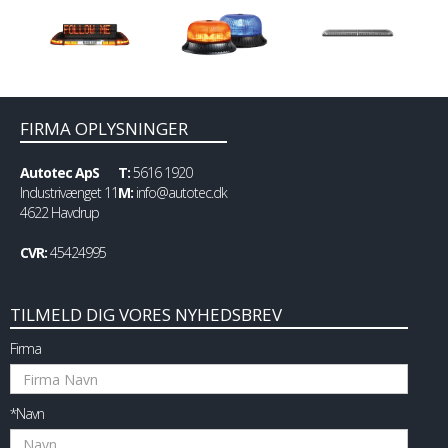
FIRMA OPLYSNINGER
Autotec ApS
T:
5616 1920
Industrivænget 11
M:
info@autotec.dk
4622 Havdrup
CVR:
45424995
TILMELD DIG VORES NYHEDSBREV
Firma
*Navn