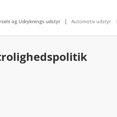
rsels og Udryknings udstyr
Automotiv udstyr
trolighedspolitik