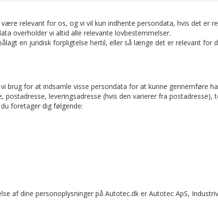
 være relevant for os, og vi vil kun indhente persondata, hvis det er re
ta overholder vi altid alle relevante lovbestemmelser.
lagt en juridisk forpligtelse hertil, eller så længe det er relevant fo
vi brug for at indsamle visse persondata for at kunne gennemføre hand
e, postadresse, leveringsadresse (hvis den varierer fra postadresse),
du foretager dig følgende:
else af dine personoplysninger på Autotec.dk er Autotec ApS, Indus