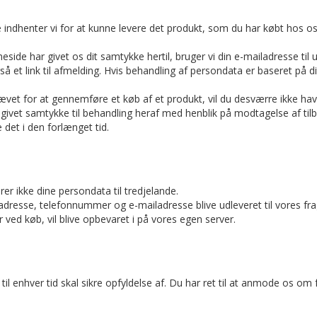
ndhenter vi for at kunne levere det produkt, som du har købt hos os.
ide har givet os dit samtykke hertil, bruger vi din e-mailadresse til u
et link til afmelding. Hvis behandling af persondata er baseret på dit s
vet for at gennemføre et køb af et produkt, vil du desværre ikke hav
ivet samtykke til behandling heraf med henblik på modtagelse af tilbud)
et i den forlænget tid.
rer ikke dine persondata til tredjelande.
, adresse, telefonnummer og e-mailadresse blive udleveret til vores fra
ved køb, vil blive opbevaret i på vores egen server.
il enhver tid skal sikre opfyldelse af. Du har ret til at anmode os om 
a