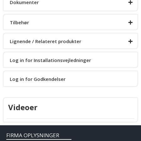
+
Dokumenter
+
Tilbehør
Produkt info
+
Lignende / Relateret produkter
MBK04
Log in for Installationsvejledninger
Latitude SM
Log in for Godkendelser
Videoer
FIRMA OPLYSNINGER