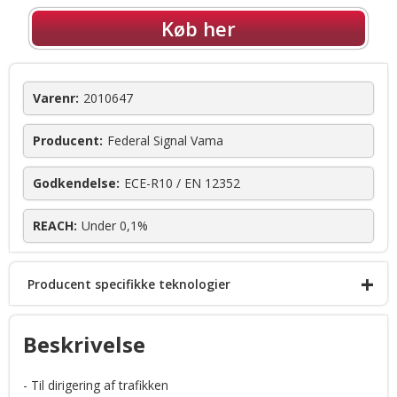
Køb her
Varenr:
2010647
Producent:
Federal Signal Vama
Godkendelse:
ECE-R10 / EN 12352
REACH:
Under 0,1%
+
Producent specifikke teknologier
ROC (Reliable Onboard Circuitry™)
Beskrivelse
Solaris® LED reflector technology
- Til dirigering af trafikken