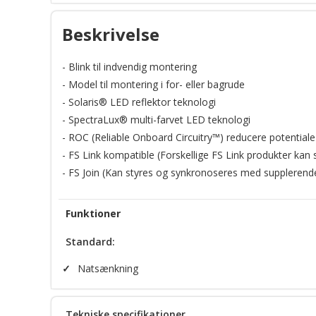
FS Convergence Network
Beskrivelse
ROC (Reliable Onboard Circuitry™)
- Blink til indvendig montering
- Model til montering i for- eller bagrude
SpectraLux® LED technology
- Solaris® LED reflektor teknologi
- SpectraLux® multi-farvet LED teknologi
- ROC (Reliable Onboard Circuitry™) reducere potentiale
- FS Link kompatible (Forskellige FS Link produkter kan
- FS Join (Kan styres og synkronoseres med supplerende
Funktioner
Standard:
✓
Natsænkning
Tekniske specifikationer