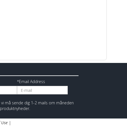
*Email Address
at vi må sende dig 1-2 mails om måneden
 produktnyheder.
 Use
|