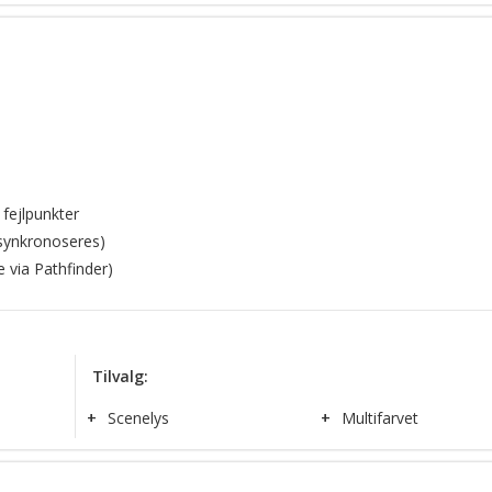
FSJoin™
Solaris® LED reflector technology
 fejlpunkter
 synkronoseres)
 via Pathfinder)
Tilvalg:
+
Scenelys
+
Multifarvet