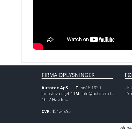
FIRMA OPLYSNINGER
FØ
Autotec ApS
T:
5616 1920
-
Fa
Industrivænget 11
M:
info@autotec.dk
-
Yo
4622 Havdrup
CVR:
45424995
Alt i