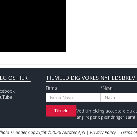
LG OS HER
TILMELD DIG VORES NYHEDSBREV
Firma
*Navn
cebook
uTube
Ved tilmelding acceptere du 
ang. regler og ændringer samt
ndhold er under Copyright ©2026 Autotec ApS |
Privacy Policy
|
Terms of