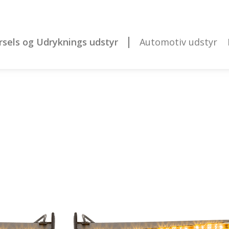
rsels og Udryknings udstyr
Automotiv udstyr