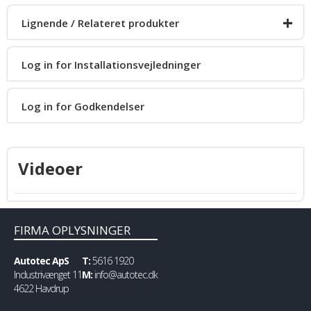
+
Lignende / Relateret produkter
PlugIn forlængerledning 1,5mm2
Log in for Installationsvejledninger
Forgrening T-stykke
PlugIn forlængerledning 2,5mm2
Log in for Godkendelser
LED-indikatorsæt
Videoer
FIRMA OPLYSNINGER
Autotec ApS
T:
5616 1920
Industrivænget 11
M:
info@autotec.dk
4622 Havdrup