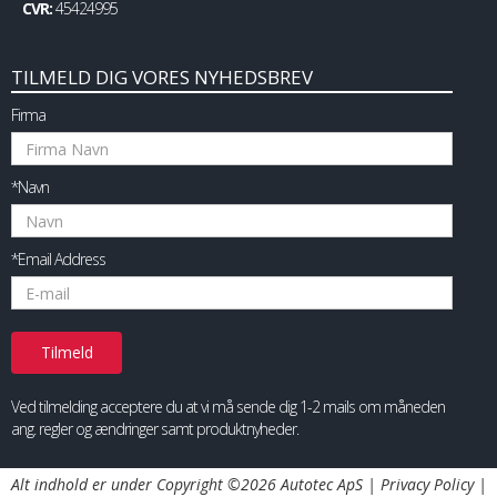
CVR:
45424995
TILMELD DIG VORES NYHEDSBREV
Firma
*Navn
*Email Address
Ved tilmelding acceptere du at vi må sende dig 1-2 mails om måneden
ang. regler og ændringer samt produktnyheder.
Alt indhold er under Copyright ©2026 Autotec ApS |
Privacy Policy
|