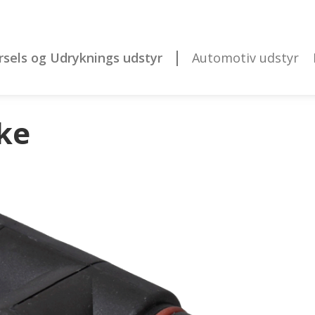
rsels og Udryknings udstyr
Automotiv udstyr
ke