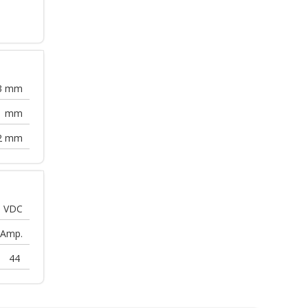
3
mm
1
mm
2
mm
0
VDC
Amp.
44