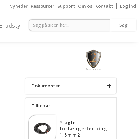
Nyheder
Ressourcer
Support
Om os
Kontakt
Log ind
El udstyr
+
Dokumenter
Tilbehør
Desværre ingen
dokumenter pt.
PlugIn
forlængerledning
1,5mm2