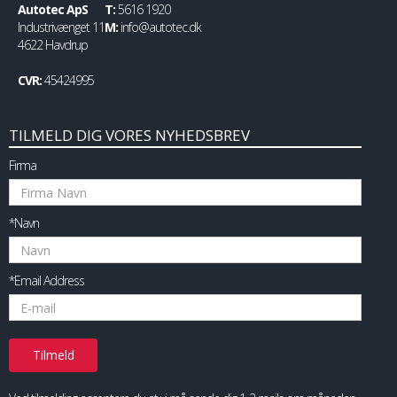
Autotec ApS
T:
5616 1920
Industrivænget 11
M:
info@autotec.dk
4622 Havdrup
CVR:
45424995
TILMELD DIG VORES NYHEDSBREV
Firma
*Navn
*Email Address