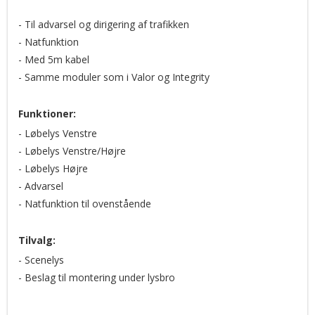
FSJoin™
- Til advarsel og dirigering af trafikken
- Natfunktion
ROC (Reliable Onboard Circuitry™)
- Med 5m kabel
Solaris® LED reflector technology
- Samme moduler som i Valor og Integrity
SpectraLux® LED technology
Funktioner:
- Løbelys Venstre
- Løbelys Venstre/Højre
- Løbelys Højre
- Advarsel
- Natfunktion til ovenstående
Tilvalg:
- Scenelys
- Beslag til montering under lysbro