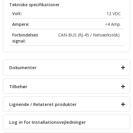
Tekniske specifikationer
Volt:
12
VDC
Ampere:
<4
Amp.
Forbindelses
CAN-BUS (RJ-45 / Netværksstik)
signal:
+
Dokumenter
+
Tilbehør
Produkt info
+
Lignende / Relateret produkter
TINY8
Log in for Installationsvejledninger
CN SignalMaster 8