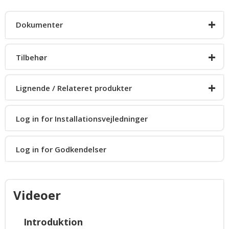
+
Dokumenter
+
Tilbehør
Produkt info
+
Lignende / Relateret produkter
Tagkit
Log in for Installationsvejledninger
Allegiant Byg selv
DLC4000
Log in for Godkendelser
Videoer
TINY8
Introduktion