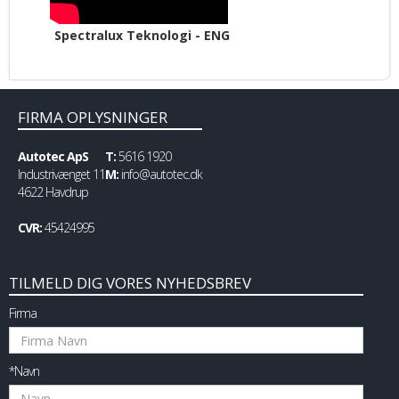
Spectralux Teknologi - ENG
FIRMA OPLYSNINGER
Autotec ApS
T:
5616 1920
Industrivænget 11
M:
info@autotec.dk
4622 Havdrup
CVR:
45424995
TILMELD DIG VORES NYHEDSBREV
Firma
*Navn