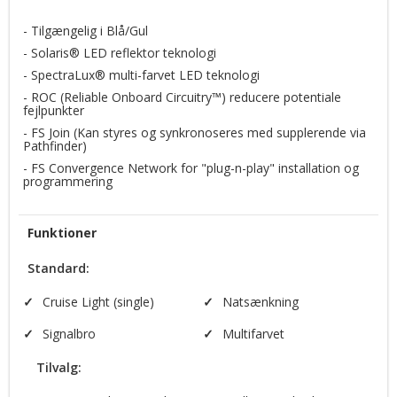
FSJoin™
- Tilgængelig i Blå/Gul
- Solaris® LED reflektor teknologi
ROC (Reliable Onboard Circuitry™)
- SpectraLux® multi-farvet LED teknologi
Solaris® LED reflector technology
- ROC (Reliable Onboard Circuitry™) reducere potentiale
fejlpunkter
- FS Join (Kan styres og synkronoseres med supplerende via
SpectraLux® LED technology
Pathfinder)
- FS Convergence Network for "plug-n-play" installation og
programmering
Funktioner
Standard:
✓
Cruise Light (single)
✓
Natsænkning
✓
Signalbro
✓
Multifarvet
Tilvalg: