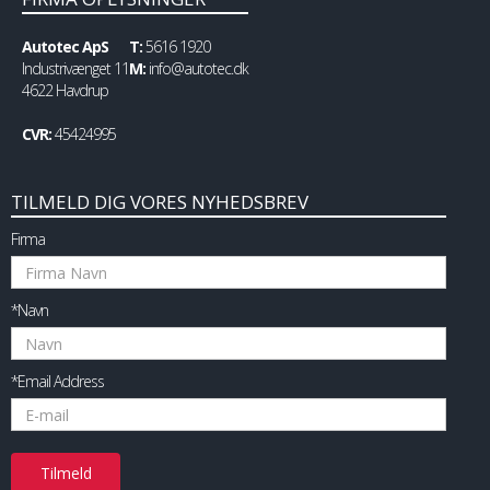
Autotec ApS
T:
5616 1920
Industrivænget 11
M:
info@autotec.dk
4622 Havdrup
CVR:
45424995
TILMELD DIG VORES NYHEDSBREV
Firma
*Navn
*Email Address