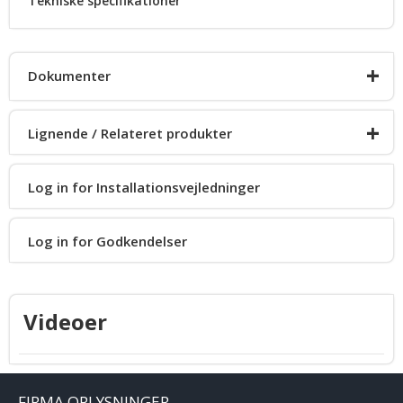
Tekniske specifikationer
+
Dokumenter
+
Lignende / Relateret produkter
Desværre ingen dokumenter pt.
Log in for Installationsvejledninger
HighLighter
Log in for Godkendelser
HighLighter PLUS
Videoer
HighLighter DUO
FIRMA OPLYSNINGER