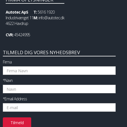
Autotec ApS
T:
5616 1920
Industrivænget 11
M:
info@autotec.dk
4622 Havdrup
CVR:
45424995
TILMELD DIG VORES NYHEDSBREV
Firma
*Navn
*Email Address