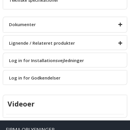
Tekniske specifikationer
+
Dokumenter
+
Lignende / Relateret produkter
Desværre ingen dokumenter pt.
Log in for Installationsvejledninger
HighLighter
Log in for Godkendelser
HighLighter PLUS
Videoer
FIRMA OPLYSNINGER