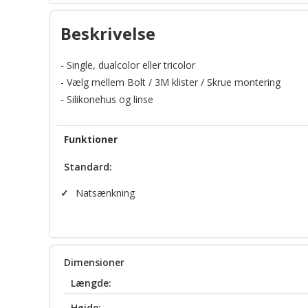
Clear Duty® Technology
Beskrivelse
- Single, dualcolor eller tricolor
- Vælg mellem Bolt / 3M klister / Skrue montering
- Silikonehus og linse
Funktioner
Standard:
✓
Natsænkning
Dimensioner
Længde:
Højde: