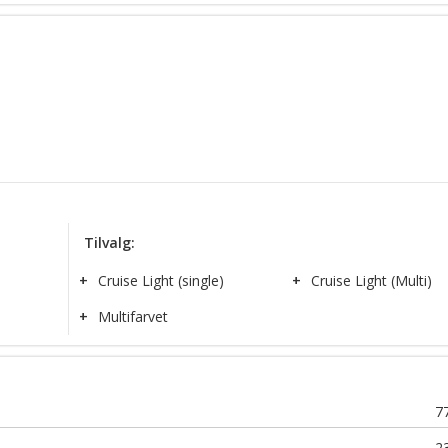
ConfigureIT
Tilvalg:
+
Cruise Light (single)
+
Cruise Light (Multi)
+
Multifarvet
7
2