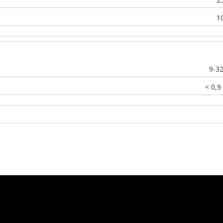
1
9-3
< 0,9