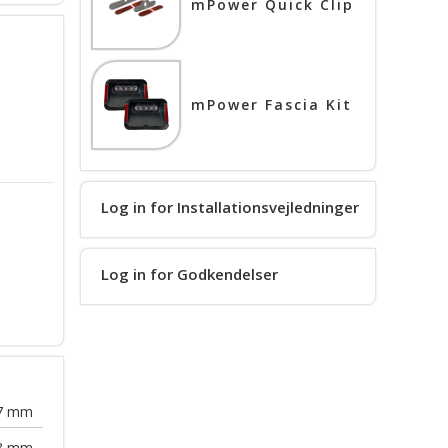
mPower Quick Clip
mPower Fascia Kit
Log in for Installationsvejledninger
Log in for Godkendelser
7
mm
3
mm