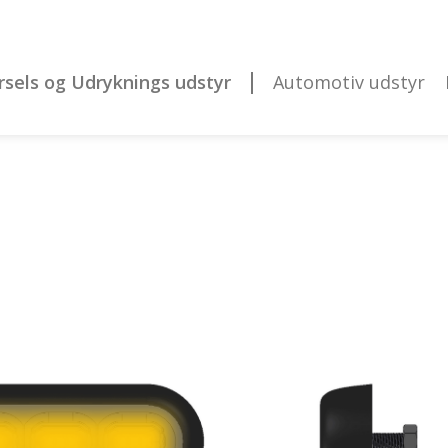
rsels og Udryknings udstyr
Automotiv udstyr