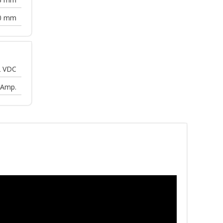
0
mm
2
VDC
Amp.