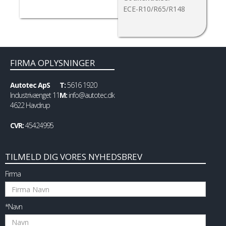
ECE-R10/R65/R148
FIRMA OPLYSNINGER
Autotec ApS
T:
5616 1920
Industrivænget 11
M:
info@autotec.dk
4622 Havdrup
CVR:
45424995
TILMELD DIG VORES NYHEDSBREV
Firma
*Navn