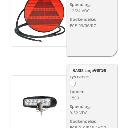
Spænding:
12/24
VDC
Godkendelse:
ECE-R3/R6/R7
Pro-Reverse
BASIS Linje
Lys Farve:
Lumen:
1500
Spænding:
9-32
VDC
Godkendelse:
ECE-R10/R23 / ADR