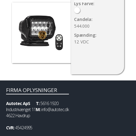
Lys Farve:
Candela:
544.000
Spænding:
12
VDC
FIRMA OPLYSNINGER
Autotec ApS
T:
5616 1920
Industrivænget 11
M:
info@autotec.dk
4622 Havdrup
CVR:
45424995