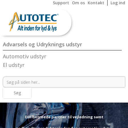
Support
Om os
Kontakt
Log ind
Advarsels og Udryknings udstyr
Automotiv udstyr
El udstyr
Din betroede partner til vejledning samt