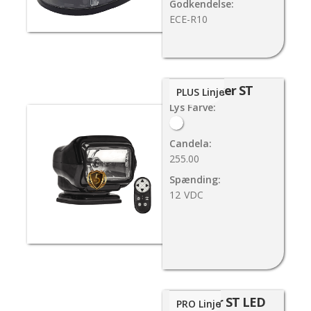
Godkendelse:
ECE-R10
Stryker ST
PLUS Linje
Lys Farve:
Candela:
255.00
Spænding:
12
VDC
Stryker ST LED
PRO Linje