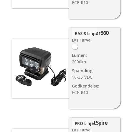
ECE-R10
Locator360
BASIS Linje
Lys Farve:
Lumen:
2000lm
Spænding:
10-36
VDC
Godkendelse:
ECE-R10
NightSpire
PRO Linje
Lys Farve: