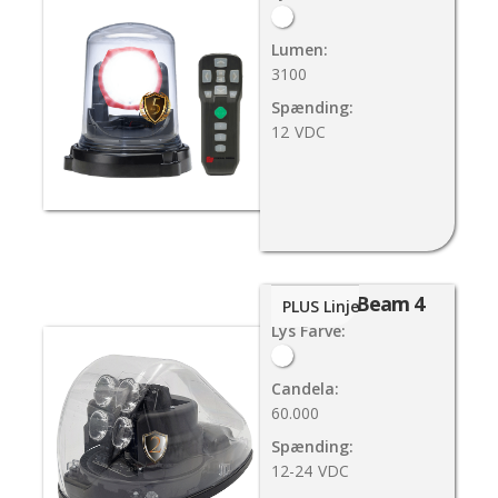
Lumen:
3100
Spænding:
12
VDC
Search Beam 4
PLUS Linje
Lys Farve:
Candela:
60.000
Spænding:
12-24
VDC