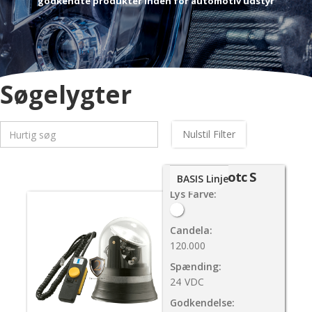
godkendte produkter inden for automotiv udstyr
Søgelygter
Nulstil Filter
Forc-Fotc S
BASIS Linje
Lys Farve:
Candela:
120.000
Spænding:
24
VDC
Godkendelse: