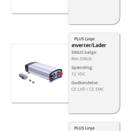
1000W
PLUS Linje
Inverter/Lader
SINUS bølge:
Ren SINUS
Spænding:
12
VDC
Godkendelse:
CE LVD / CE EMC
2000W
PLUS Linje