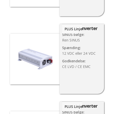
1000W Inverter
PLUS Linje
SINUS bølge:
Ren SINUS
Spænding:
12 VDC eller 24
VDC
Godkendelse:
CE LVD / CE EMC
2000W Inverter
PLUS Linje
SINUS bølge: