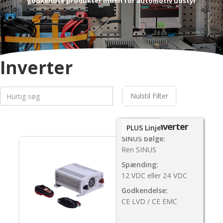
godkendte produkter inden for automotiv udstyr
Inverter
Nulstil Filter
400W Inverter
PLUS Linje
SINUS bølge:
Ren SINUS
Spænding:
12 VDC eller 24
VDC
Godkendelse:
CE LVD / CE EMC