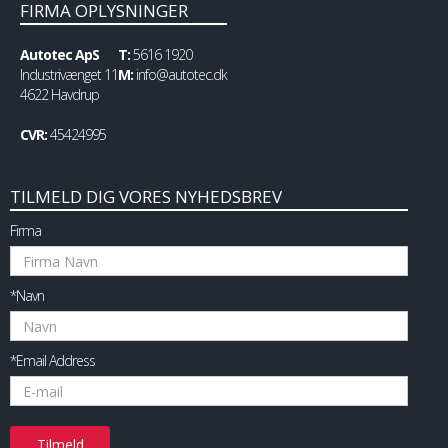
FIRMA OPLYSNINGER
Autotec ApS
T:
5616 1920
Industrivænget 11
M:
info@autotec.dk
4622 Havdrup
CVR:
45424995
TILMELD DIG VORES NYHEDSBREV
Firma
*Navn
*Email Address