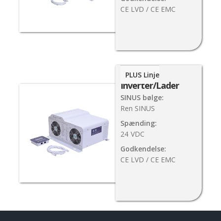
CE LVD / CE EMC
3500W
PLUS Linje
Inverter/Lader
SINUS bølge:
Ren SINUS
Spænding:
24
VDC
Godkendelse:
CE LVD / CE EMC