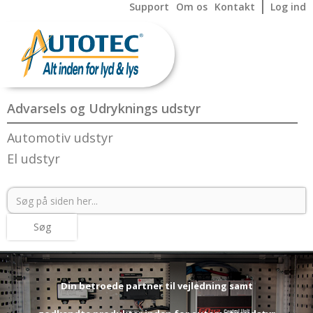
Support
Om os
Kontakt
Log ind
Advarsels og Udryknings udstyr
Automotiv udstyr
El udstyr
Din betroede partner til vejledning samt