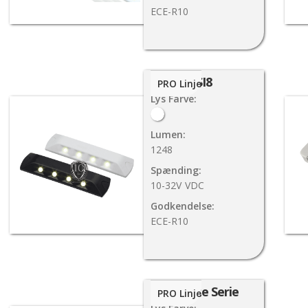
ECE-R10
SI8
PRO Linje
Lys Farve:
Lumen:
1248
Spænding:
10-32V
VDC
Godkendelse:
ECE-R10
Vanlite Serie
PRO Linje