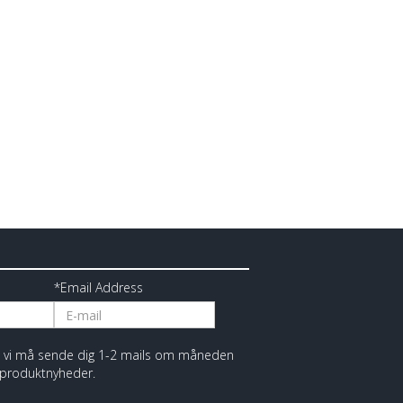
*Email Address
at vi må sende dig 1-2 mails om måneden
 produktnyheder.