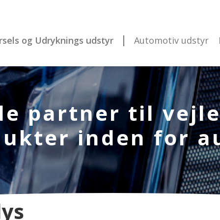
rsels og Udryknings udstyr
Automotiv udstyr
e partner til vej
ukter inden for a
lys