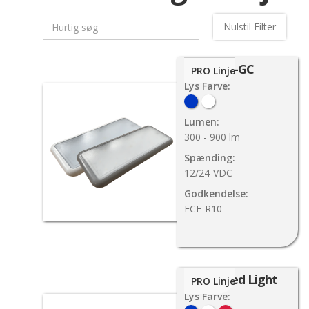
Nulstil Filter
92-GC
PRO Linje
Lys Farve:
Lumen:
300 - 900 lm
Spænding:
12/24
VDC
Godkendelse:
ECE-R10
F-28 Led Light
PRO Linje
Lys Farve: