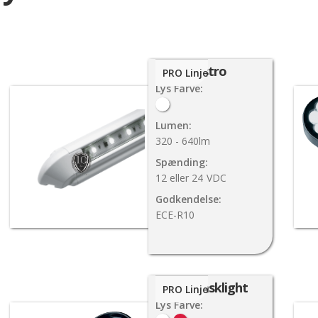
Astro
PRO Linje
Lys Farve:
Lumen:
320 - 640lm
Spænding:
12 eller 24
VDC
Godkendelse:
ECE-R10
F-4 Tasklight
PRO Linje
Lys Farve: