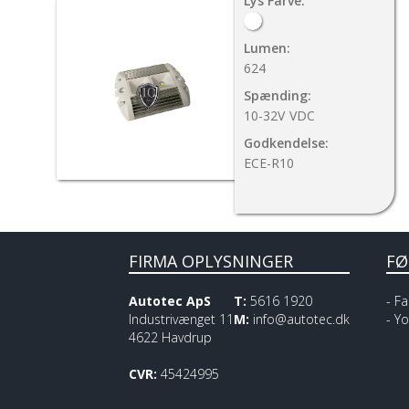
Lys Farve:
Lumen:
624
Spænding:
10-32V
VDC
Godkendelse:
ECE-R10
FIRMA OPLYSNINGER
FØ
Autotec ApS
T:
5616 1920
-
Fa
Industrivænget 11
M:
info@autotec.dk
-
Yo
4622 Havdrup
CVR:
45424995