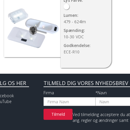
Lys Farve:
Lumen:
479 - 624lm
Spænding:
10-30
VDC
Godkendelse:
ECE-R10
LG OS HER
TILMELD DIG VORES NYHEDSBREV
Firma
*Navn
cebook
uTube
Ved tilmelding acceptere du 
ang. regler og ændringer samt