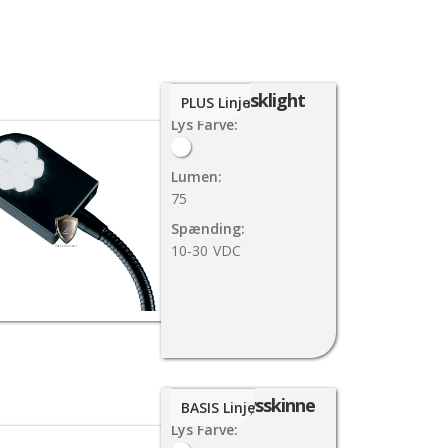
F-26 Tasklight
PLUS Linje
Lys Farve:
Lumen:
75
Spænding:
10-30
VDC
Green Lysskinne
BASIS Linje
Lys Farve: