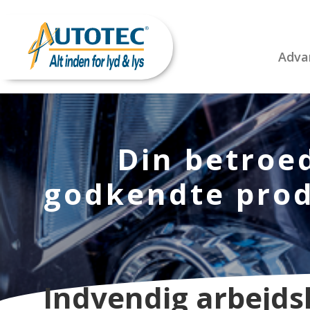
Adva
Din betroed
godkendte prod
Indvendig arbejds