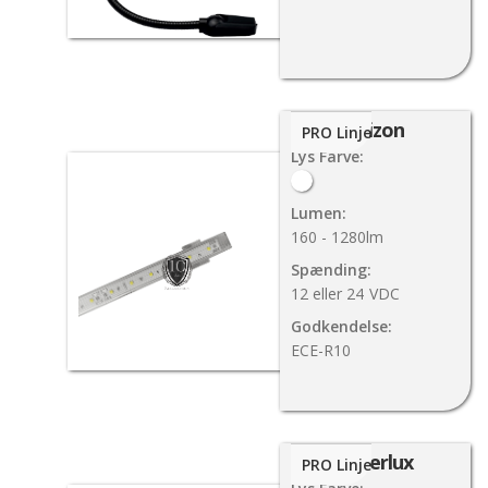
Orizon
PRO Linje
Lys Farve:
Lumen:
160 - 1280lm
Spænding:
12 eller 24
VDC
Godkendelse:
ECE-R10
Superlux
PRO Linje