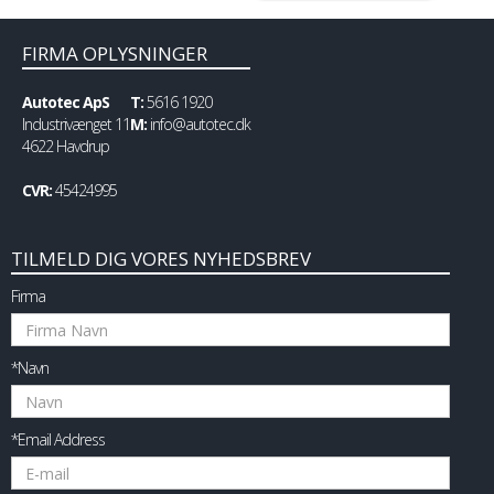
FIRMA OPLYSNINGER
Autotec ApS
T:
5616 1920
Industrivænget 11
M:
info@autotec.dk
4622 Havdrup
CVR:
45424995
TILMELD DIG VORES NYHEDSBREV
Firma
*Navn
*Email Address