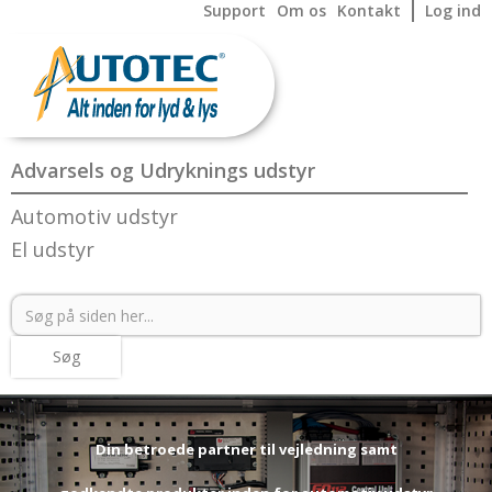
Support
Om os
Kontakt
Log ind
Advarsels og Udryknings udstyr
Automotiv udstyr
El udstyr
Din betroede partner til vejledning samt