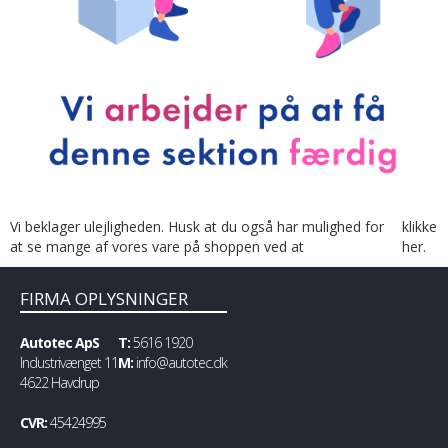
Vi beklager ulejligheden. Husk at du også har mulighed for
klikke
at se mange af vores vare på shoppen ved at
her.
FIRMA OPLYSNINGER
Autotec ApS
T:
5616 1920
Industrivænget 11
M:
info@autotec.dk
4622 Havdrup
CVR:
45424995