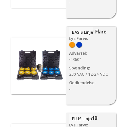
-
Sparker Flare
BASIS Linje
Lys Farve:
Advarsel:
< 360°
Spænding:
230 VAC / 12-24
VDC
Godkendelse:
-
TA19
PLUS Linje
Lys Farve: