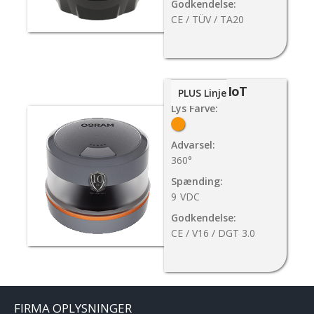
Godkendelse:
CE / TÜV / TA20
V16 IoT
PLUS Linje
Lys Farve:
Advarsel:
360°
Spænding:
9
VDC
Godkendelse:
CE / V16 / DGT 3.0
FIRMA OPLYSNINGER