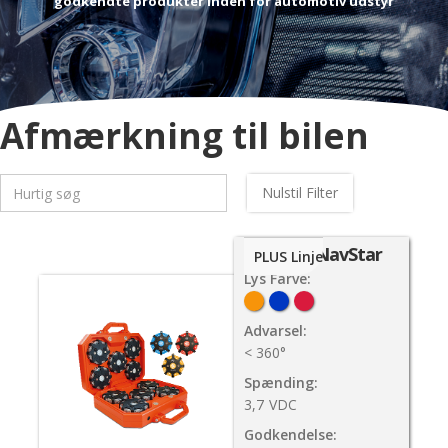
godkendte produkter inden for automotiv udstyr
Afmærkning til bilen
Nulstil Filter
Pulsar NavStar
PLUS Linje
Lys Farve:
Advarsel:
< 360°
Spænding:
3,7
VDC
Godkendelse: