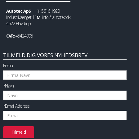
Autotec ApS
T:
5616 1920
Industrivænget 11
M:
info@autotec.dk
4622 Havdrup
CVR:
45424995
TILMELD DIG VORES NYHEDSBREV
Firma
*Navn
*Email Address