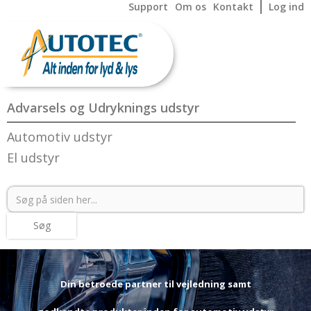
Support
Om os
Kontakt
Log ind
Advarsels og Udryknings udstyr
Automotiv udstyr
El udstyr
Din betroede partner til vejledning samt