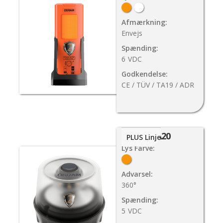
Afmærkning:
Envejs
Spænding:
6
VDC
Godkendelse:
CE / TÜV / TA19 / ADR
TA20
PLUS Linje
Lys Farve:
Advarsel:
360°
Spænding:
5
VDC